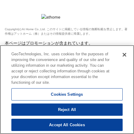
Copyright(c) At Home Co.,Ltd. このサイトに掲載している情報の無断転載を禁止します。著
作権はアットホーム（株）またはその情報提供者に帰属します。
本ページはプロモーションが含まれています。
GeoTechnologies, Inc. uses cookies for the purposes of
improving the convenience and quality of our site and for
utilizing information in our marketing activity. You can
accept or reject collecting information through cookies at
your discretion except information essential to the
functioning of our site.
Cookies Settings
Reject All
Accept All Cookies