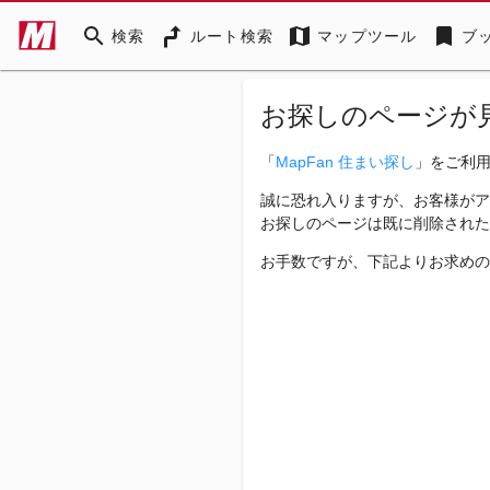
search
map
bookmark
検索
ルート検索
マップツール
ブ
お探しのページが
「
MapFan 住まい探し
」をご利
誠に恐れ入りますが、お客様がア
お探しのページは既に削除された
お手数ですが、下記よりお求めの