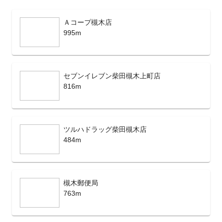
Ａコープ槻木店
995m
セブンイレブン柴田槻木上町店
816m
ツルハドラッグ柴田槻木店
484m
槻木郵便局
763m