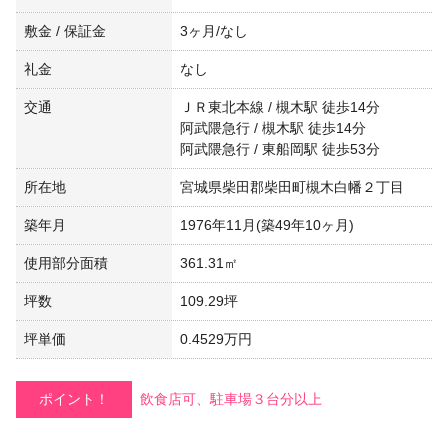
敷金 / 保証金
3ヶ月/なし
礼金
なし
交通
ＪＲ東北本線 / 槻木駅 徒歩14分
阿武隈急行 / 槻木駅 徒歩14分
阿武隈急行 / 東船岡駅 徒歩53分
所在地
宮城県柴田郡柴田町槻木白幡２丁目
築年月
1976年11月(築49年10ヶ月)
使用部分面積
361.31㎡
坪数
109.29坪
坪単価
0.4529万円
ポイント！
飲食店可、駐車場３台分以上