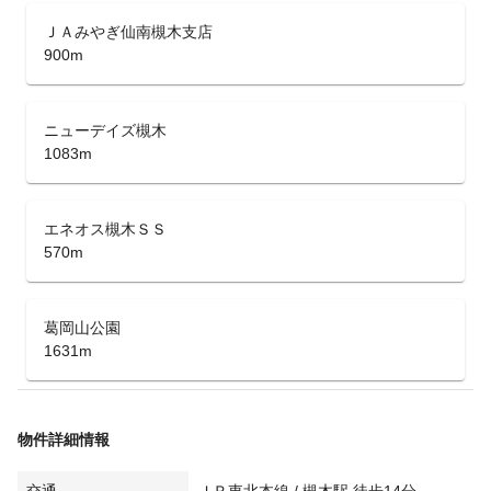
ＪＡみやぎ仙南槻木支店
900m
ニューデイズ槻木
1083m
エネオス槻木ＳＳ
570m
葛岡山公園
1631m
物件詳細情報