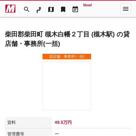
New!
menu
search
map
bookmark
event_note
柴田郡柴田町 槻木白幡２丁目 (槻木駅) の貸
店舗・事務所(一括)
貸店舗・事務所(一括)
賃料
49.5万円
管理費等
ー