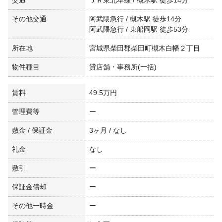
交通
ＪＲ東北本線 / 槻木駅 徒歩14分
その他交通
阿武隈急行 / 槻木駅 徒歩14分
阿武隈急行 / 東船岡駅 徒歩53分
所在地
宮城県柴田郡柴田町槻木白幡２丁目
物件種目
貸店舗・事務所(一括)
賃料
49.5万円
管理費等
ー
敷金 / 保証金
3ヶ月 / なし
礼金
なし
敷引
ー
保証金償却
ー
その他一時金
ー