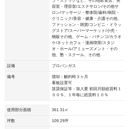
ブ・スナックなど、その他飲食店、美
容室・理容室/エステサロン/その他サ
ロン/マッサージ・整体院/歯科/病院・
クリニック/美容・健康・介護その他、
ファッション・雑貨/コンビニ・ドラッ
グストア/スーパーマーケット/小売・
物販その他、ゲーム・パチンコ/カラオ
ケ/ネットカフェ・漫画喫茶/スタジ
オ・ホール/アミューズメント・その
他、塾・スクール、その他
設備
プロパンガス
備考
償却：解約時３ヶ月
看板設置可
賃貸保証等：加入要 初回月額総賃料１
００％、１年毎に総賃料１０％
使用部分面積
361.31㎡
坪数
109.29坪