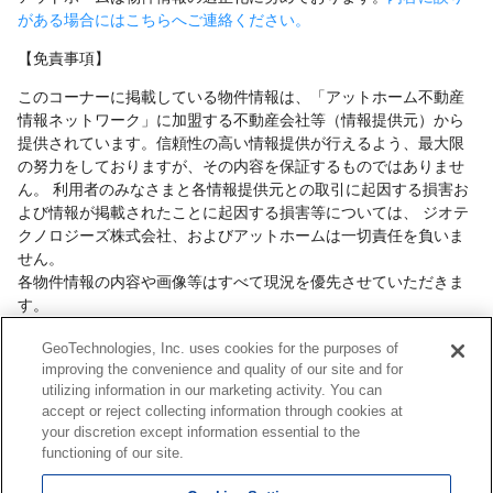
がある場合にはこちらへご連絡ください。
【免責事項】
このコーナーに掲載している物件情報は、「アットホーム不動産
情報ネットワーク」に加盟する不動産会社等（情報提供元）から
提供されています。信頼性の高い情報提供が行えるよう、最大限
の努力をしておりますが、その内容を保証するものではありませ
ん。 利用者のみなさまと各情報提供元との取引に起因する損害お
よび情報が掲載されたことに起因する損害等については、 ジオテ
クノロジーズ株式会社、およびアットホームは一切責任を負いま
せん。
各物件情報の内容や画像等はすべて現況を優先させていただきま
す。
お取引等（お取引の準備、資金調達等を含みます）の際には、内
GeoTechnologies, Inc. uses cookies for the purposes of
容や契約条件等について、 各情報提供元より十分な説明を受け、
improving the convenience and quality of our site and for
ご自身でご確認の上、判断してください。
utilizing information in our marketing activity. You can
このコーナーへの物件情報のご掲載、その他不動産業務ソリュー
accept or reject collecting information through cookies at
ション等についての不動産会社様のお問合せは
こちら
からお願い
your discretion except information essential to the
いたします。
functioning of our site.