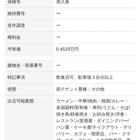
保険等
加入要
維持費等
ー
造作譲渡
ー
権利金
ー
坪単価
0.4529万円
建物名・部屋番号
ー
特記事項
飲食店可、駐車場３台分以上
状態
前テナント業種：その他
出店可能業態
ラーメン・中華/焼肉・韓国/カレー・
多国籍料理/和食・寿司/うどん・そば/
焼き鳥/鉄板焼き・お好み焼き/洋食・
レストラン/居酒屋・ダイニングバー/
パン屋・ケーキ屋/テイクアウト・デリ
バリー、カフェ・喫茶店、バー・クラ