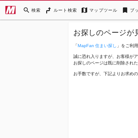
search
map
bookmark
検索
ルート検索
マップツール
ブ
お探しのページが
「
MapFan 住まい探し
」をご利
誠に恐れ入りますが、お客様がア
お探しのページは既に削除された
お手数ですが、下記よりお求めの