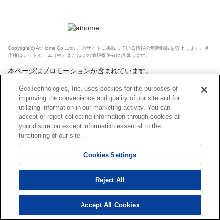
Copyright(c) At Home Co.,Ltd. このサイトに掲載している情報の無断転載を禁止します。著
作権はアットホーム（株）またはその情報提供者に帰属します。
本ページはプロモーションが含まれています。
GeoTechnologies, Inc. uses cookies for the purposes of
improving the convenience and quality of our site and for
utilizing information in our marketing activity. You can
accept or reject collecting information through cookies at
your discretion except information essential to the
functioning of our site.
Cookies Settings
Reject All
Accept All Cookies