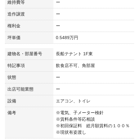
維持費等
ー
造作譲渡
ー
権利金
ー
坪単価
0.5489万円
建物名・部屋番号
長船テナント 1F東
特記事項
飲食店不可、角部屋
状態
ー
出店可能業態
ー
設備
エアコン、トイレ
備考
※電気、子メーター検針
※賃料条件等応相談
※初回保証料 総月額賃料の１００％
※現状有姿渡し