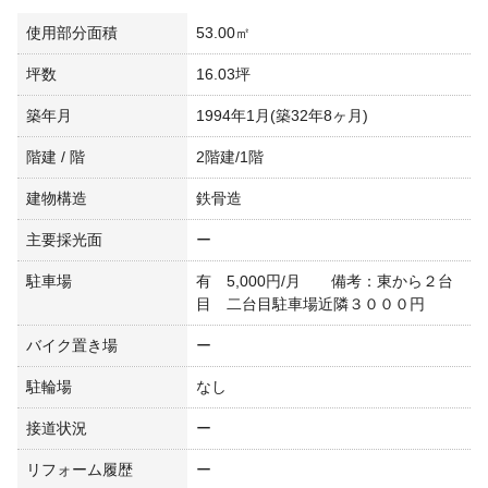
使用部分面積
53.00㎡
坪数
16.03坪
築年月
1994年1月(築32年8ヶ月)
階建 / 階
2階建/1階
建物構造
鉄骨造
主要採光面
ー
駐車場
有 5,000円/月 備考：東から２台
目 二台目駐車場近隣３０００円
バイク置き場
ー
駐輪場
なし
接道状況
ー
リフォーム履歴
ー