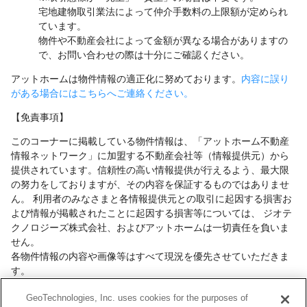
宅地建物取引業法によって仲介手数料の上限額が定められ
ています。
物件や不動産会社によって金額が異なる場合がありますの
で、お問い合わせの際は十分にご確認ください。
アットホームは物件情報の適正化に努めております。
内容に誤り
がある場合にはこちらへご連絡ください。
【免責事項】
このコーナーに掲載している物件情報は、「アットホーム不動産
情報ネットワーク」に加盟する不動産会社等（情報提供元）から
提供されています。信頼性の高い情報提供が行えるよう、最大限
の努力をしておりますが、その内容を保証するものではありませ
ん。 利用者のみなさまと各情報提供元との取引に起因する損害お
よび情報が掲載されたことに起因する損害等については、 ジオテ
クノロジーズ株式会社、およびアットホームは一切責任を負いま
せん。
各物件情報の内容や画像等はすべて現況を優先させていただきま
す。
お取引等（お取引の準備、資金調達等を含みます）の際には、内
GeoTechnologies, Inc. uses cookies for the purposes of
容や契約条件等について、 各情報提供元より十分な説明を受け、