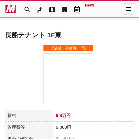
New!
menu
search
map
bookmark
event_note
長船テナント 1F東
貸店舗・事務所(一部)
賃料
8.8万円
管理費等
5,000円
敷金 / 保証金
2ヶ月/なし