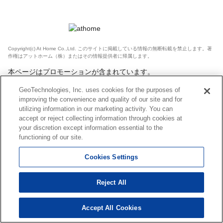
Copyright(c) At Home Co.,Ltd. このサイトに掲載している情報の無断転載を禁止します。著
作権はアットホーム（株）またはその情報提供者に帰属します。
本ページはプロモーションが含まれています。
GeoTechnologies, Inc. uses cookies for the purposes of
improving the convenience and quality of our site and for
utilizing information in our marketing activity. You can
accept or reject collecting information through cookies at
your discretion except information essential to the
functioning of our site.
Cookies Settings
Reject All
Accept All Cookies