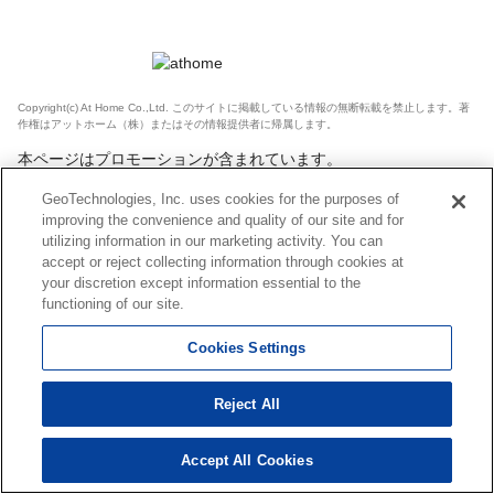
Copyright(c) At Home Co.,Ltd. このサイトに掲載している情報の無断転載を禁止します。著
作権はアットホーム（株）またはその情報提供者に帰属します。
本ページはプロモーションが含まれています。
GeoTechnologies, Inc. uses cookies for the purposes of
improving the convenience and quality of our site and for
utilizing information in our marketing activity. You can
accept or reject collecting information through cookies at
your discretion except information essential to the
functioning of our site.
Cookies Settings
Reject All
Accept All Cookies