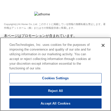
Copyright(c) At Home Co.,Ltd. このサイトに掲載している情報の無断転載を禁止します。著
作権はアットホーム（株）またはその情報提供者に帰属します。
本ページはプロモーションが含まれています。
GeoTechnologies, Inc. uses cookies for the purposes of
improving the convenience and quality of our site and for
utilizing information in our marketing activity. You can
accept or reject collecting information through cookies at
your discretion except information essential to the
functioning of our site.
Cookies Settings
Reject All
Accept All Cookies