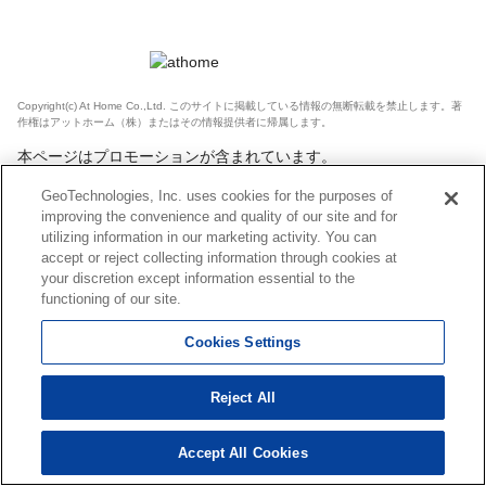
Copyright(c) At Home Co.,Ltd. このサイトに掲載している情報の無断転載を禁止します。著
作権はアットホーム（株）またはその情報提供者に帰属します。
本ページはプロモーションが含まれています。
GeoTechnologies, Inc. uses cookies for the purposes of
improving the convenience and quality of our site and for
utilizing information in our marketing activity. You can
accept or reject collecting information through cookies at
your discretion except information essential to the
functioning of our site.
Cookies Settings
Reject All
Accept All Cookies