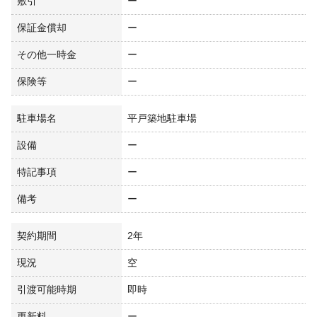
敷引
ー
保証金償却
ー
その他一時金
ー
保険等
ー
駐車場名
平戸築地駐車場
設備
ー
特記事項
ー
備考
ー
契約期間
2年
現況
空
引渡可能時期
即時
更新料
ー