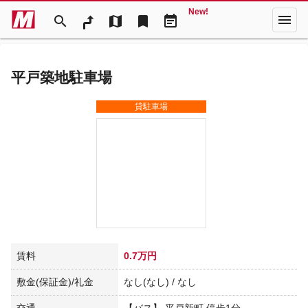
New!
menu
search
map
bookmark
event_note
平戸築地駐車場
貸駐車場
賃料
0.7万円
敷金(保証金)/礼金
なし(なし) / なし
交通
【バス】 平戸新町 停歩1分