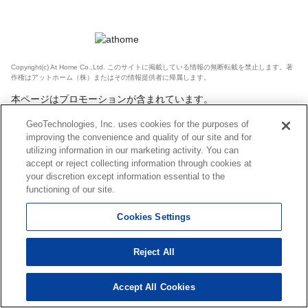
Copyright(c) At Home Co.,Ltd. このサイトに掲載している情報の無断転載を禁止します。著
作権はアットホーム（株）またはその情報提供者に帰属します。
本ページはプロモーションが含まれています。
GeoTechnologies, Inc. uses cookies for the purposes of
improving the convenience and quality of our site and for
utilizing information in our marketing activity. You can
accept or reject collecting information through cookies at
your discretion except information essential to the
functioning of our site.
Cookies Settings
Reject All
Accept All Cookies