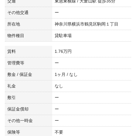
交通
東急東横線 / 大倉山駅 徒歩35分
その他交通
ー
所在地
神奈川県横浜市鶴見区駒岡１丁目
物件種目
貸駐車場
賃料
1.76万円
管理費等
ー
敷金 / 保証金
1ヶ月 / なし
礼金
なし
敷引
ー
保証金償却
ー
その他一時金
ー
保険等
不要