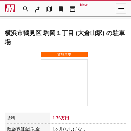
New!
menu
search
map
bookmark
event_note
横浜市鶴見区 駒岡１丁目 (大倉山駅) の駐車
場
貸駐車場
賃料
1.76万円
敷金(保証金)/礼金
1ヶ月(なし) / なし