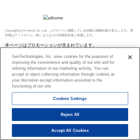
Copyright(c) At Home Co.,Ltd. このサイトに掲載している情報の無断転載を禁止します。著
作権はアットホーム（株）またはその情報提供者に帰属します。
本ページはプロモーションが含まれています。
GeoTechnologies, Inc. uses cookies for the purposes of
improving the convenience and quality of our site and for
utilizing information in our marketing activity. You can
accept or reject collecting information through cookies at
your discretion except information essential to the
functioning of our site.
Cookies Settings
Reject All
Accept All Cookies