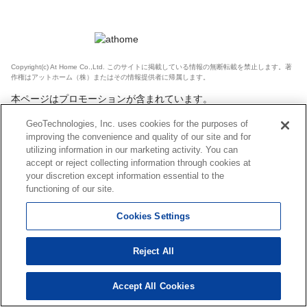
Copyright(c) At Home Co.,Ltd. このサイトに掲載している情報の無断転載を禁止します。著
作権はアットホーム（株）またはその情報提供者に帰属します。
本ページはプロモーションが含まれています。
GeoTechnologies, Inc. uses cookies for the purposes of
improving the convenience and quality of our site and for
utilizing information in our marketing activity. You can
accept or reject collecting information through cookies at
your discretion except information essential to the
functioning of our site.
Cookies Settings
Reject All
Accept All Cookies