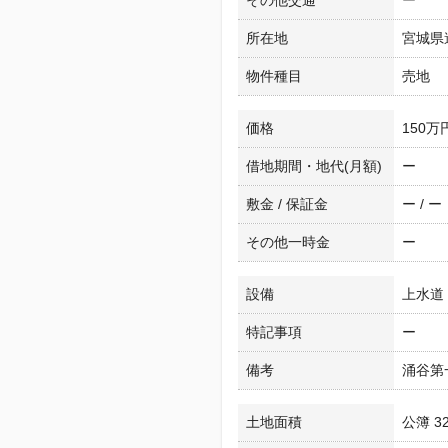
その他交通
ー
所在地
宮城県
物件種目
売地
価格
150万
借地期間・地代(月額)
ー
敷金 / 保証金
ー / ー
その他一時金
ー
設備
上水道
特記事項
ー
備考
涌谷第
土地面積
公簿 32