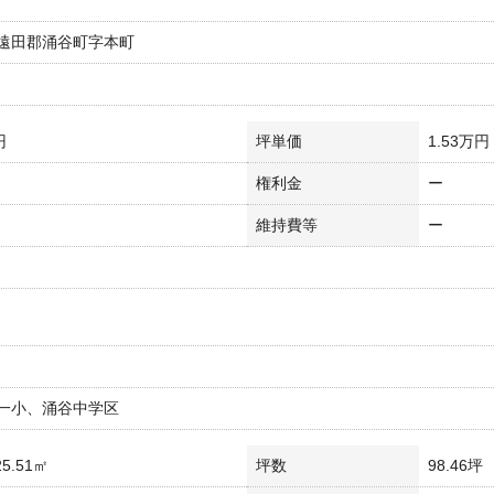
遠田郡涌谷町字本町
円
坪単価
1.53万円
権利金
ー
維持費等
ー
一小、涌谷中学区
5.51㎡
坪数
98.46坪