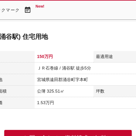
New!
event_note
ックマーク
(涌谷駅) 住宅用地
150万円
最適用途
ＪＲ石巻線 / 涌谷駅 徒歩5分
地
宮城県遠田郡涌谷町字本町
面積
公簿 325.51㎡
坪数
価
1.53万円