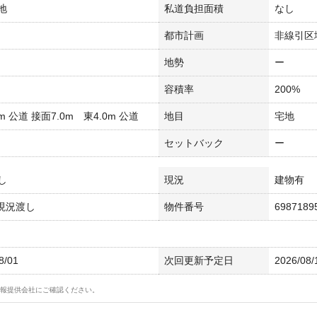
地
私道負担面積
なし
都市計画
非線引区
地勢
ー
容積率
200%
0m 公道 接面7.0m 東4.0m 公道
地目
宅地
セットバック
ー
し
現況
建物有
 現況渡し
物件番号
6987189
8/01
次回更新予定日
2026/08/
報提供会社にご確認ください。