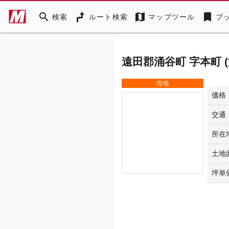
search
map
bookmark
検索
ルート検索
マップツール
ブ
遠田郡涌谷町 字本町 
売地
価格
交通
所在
土地
坪単