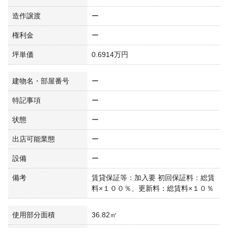
造作譲渡
ー
権利金
ー
坪単価
0.6914万円
建物名・部屋番号
ー
特記事項
ー
状態
ー
出店可能業態
ー
設備
ー
備考
賃貸保証等：加入要 初回保証料：総賃
料×１００％、更新料：総賃料×１０％
使用部分面積
36.82㎡