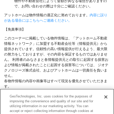
物件や不動産会社によって金額が異なる場合がありますの
で、お問い合わせの際は十分にご確認ください。
アットホームは物件情報の適正化に努めております。
内容に誤り
がある場合にはこちらへご連絡ください。
【免責事項】
このコーナーに掲載している物件情報は、「アットホーム不動産
情報ネットワーク」に加盟する不動産会社等（情報提供元）から
提供されています。信頼性の高い情報提供が行えるよう、最大限
の努力をしておりますが、その内容を保証するものではありませ
ん。 利用者のみなさまと各情報提供元との取引に起因する損害お
よび情報が掲載されたことに起因する損害等については、 ジオテ
クノロジーズ株式会社、およびアットホームは一切責任を負いま
せん。
各物件情報の内容や画像等はすべて現況を優先させていただきま
す。
お取引等（お取引の準備、資金調達等を含みます）の際には、内
GeoTechnologies, Inc. uses cookies for the purposes of
容や契約条件等について、 各情報提供元より十分な説明を受け、
improving the convenience and quality of our site and for
ご自身でご確認の上、判断してください。
utilizing information in our marketing activity. You can
このコーナーへの物件情報のご掲載、その他不動産業務ソリュー
accept or reject collecting information through cookies at
ション等についての不動産会社様のお問合せは
こちら
からお願い