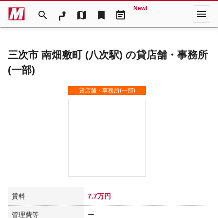
New!
menu
search
map
bookmark
event_note
三次市 南畑敷町 (八次駅) の貸店舗・事務所
(一部)
貸店舗・事務所(一部)
賃料
7.7万円
管理費等
ー