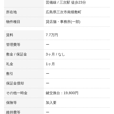
芸備線 / 三次駅 徒歩23分
所在地
広島県三次市南畑敷町
物件種目
貸店舗・事務所(一部)
賃料
7.7万円
管理費等
ー
敷金 / 保証金
3ヶ月 / なし
礼金
1ヶ月
敷引
ー
保証金償却
ー
その他一時金
鍵交換台：19,800円
保険等
加入要
維持費等
ー