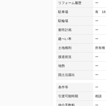
リフォーム履歴
ー
駐車場
有 18
駐輪場
ー
都市計画
ー
建ぺい率
ー
土地権利
所有権
接道状況
ー
地勢
ー
国土法届出
ー
条件等
ー
引渡可能時期
相談
仲介手数料
ー