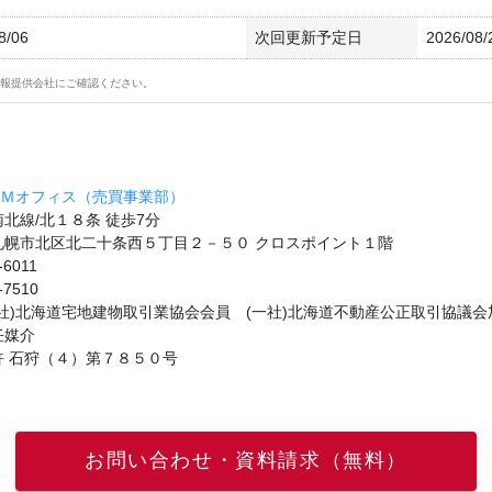
8/06
次回更新予定日
2026/08/
報提供会社にご確認ください。
ＰＭオフィス（売買事業部）
北線/北１８条 徒歩7分
札幌市北区北二十条西５丁目２－５０ クロスポイント１階
-6011
-7510
社)北海道宅地建物取引業協会会員 (一社)北海道不動産公正取引協議会
任媒介
許 石狩（４）第７８５０号
お問い合わせ・資料請求（無料）