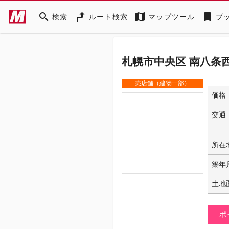
search
map
bookmark
検索
ルート検索
マップツール
ブ
札幌市中央区 南八条西
売店舗（建物一部）
価格
交通
所在
築年
土地
ポ