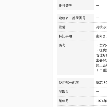
維持費等
ー
建物名・部屋番号
ー
設備
荷積み
特記事項
南向き
備考
・契約
・暖房
管理形
主要採
施工会
ＩＴ重
使用部分面積
壁芯 80
間取り
ー
築年月
1974