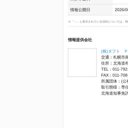
情報公開日
2026/0
※「－」と表示されている項目については、情
情報提供会社
(株)タフト 
交通：札幌市南
住所：北海道
TEL：011-792
FAX：011-708
所属団体：(公
取引態様：専
北海道知事免