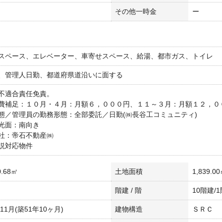
その他一時金
ー
スペース、エレベーター、車寄せスペース、給湯、都市ガス、トイレ
、管理人日勤、都道府県道沿いに面する
不適合責任免責。
費補足：１０月・４月：月額６，０００円、１１～３月：月額１２，０
態／管理員の勤務形態：全部委託／日勤(㈱長谷工コミュニティ)
光面：南向き
社：帝石不動産㈱
説対応物件
.68㎡
土地面積
1,839.0
階建 / 階
10階建/1
年11月(築51年10ヶ月)
建物構造
ＳＲＣ