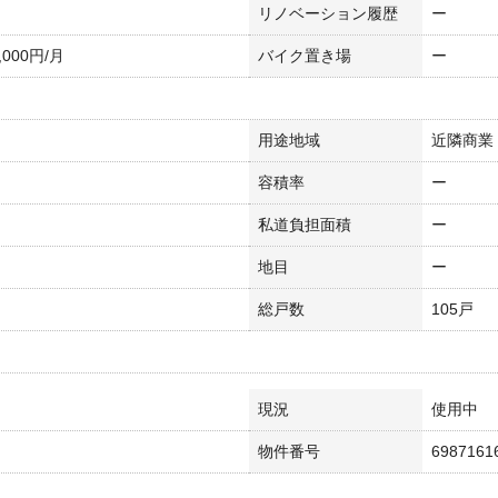
リノベーション履歴
ー
,000円/月
バイク置き場
ー
用途地域
近隣商業
容積率
ー
私道負担面積
ー
地目
ー
総戸数
105戸
現況
使用中
物件番号
6987161