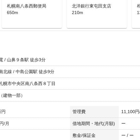
札幌南八条西郵便局
北洋銀行東屯田支店
650m
210m
1
 / 山鼻９条駅 徒歩3分
南北線 / 中島公園駅 徒歩9分
札幌市中央区南八条西８丁目
（建物一部）
万円
管理費
11,100円
0円/月
借地期間・地代(月額)
ー
敷金/保証金
ー / ー