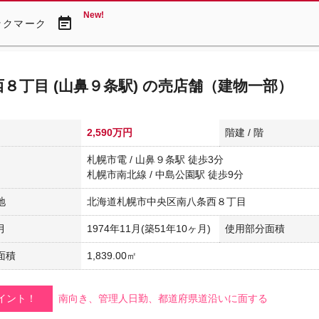
New!
event_note
ックマーク
８丁目 (山鼻９条駅) の売店舗（建物一部）
2,590万円
階建 / 階
札幌市電 / 山鼻９条駅 徒歩3分
札幌市南北線 / 中島公園駅 徒歩9分
地
北海道札幌市中央区南八条西８丁目
月
1974年11月(築51年10ヶ月)
使用部分面積
面積
1,839.00㎡
イント！
南向き、管理人日勤、都道府県道沿いに面する