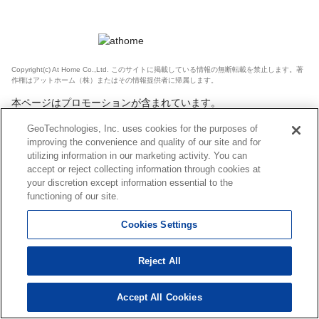
Copyright(c) At Home Co.,Ltd. このサイトに掲載している情報の無断転載を禁止します。著
作権はアットホーム（株）またはその情報提供者に帰属します。
本ページはプロモーションが含まれています。
GeoTechnologies, Inc. uses cookies for the purposes of
improving the convenience and quality of our site and for
utilizing information in our marketing activity. You can
accept or reject collecting information through cookies at
your discretion except information essential to the
functioning of our site.
Cookies Settings
Reject All
Accept All Cookies