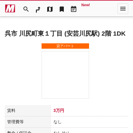
New!
menu
search
map
bookmark
event_note
呉市 川尻町東１丁目 (安芸川尻駅) 2階 1DK
貸アパート
賃料
3万円
管理費等
なし
敷金 / 保証金
なし/なし