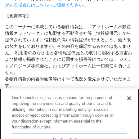
がある場合にはこちらへご連絡ください。
【免責事項】
このコーナーに掲載している物件情報は、「アットホーム不動産
情報ネットワーク」に加盟する不動産会社等（情報提供元）から
提供されています。信頼性の高い情報提供が行えるよう、最大限
の努力をしておりますが、その内容を保証するものではありませ
ん。 利用者のみなさまと各情報提供元との取引に起因する損害お
よび情報が掲載されたことに起因する損害等については、 ジオテ
クノロジーズ株式会社、およびアットホームは一切責任を負いま
せん。
各物件情報の内容や画像等はすべて現況を優先させていただきま
す。
お取引等（お取引の準備、資金調達等を含みます）の際には、内
GeoTechnologies, Inc. uses cookies for the purposes of
容や契約条件等について、 各情報提供元より十分な説明を受け、
improving the convenience and quality of our site and for
ご自身でご確認の上、判断してください。
utilizing information in our marketing activity. You can
このコーナーへの物件情報のご掲載、その他不動産業務ソリュー
accept or reject collecting information through cookies at
ション等についての不動産会社様のお問合せは
こちら
からお願い
your discretion except information essential to the
いたします。
functioning of our site.