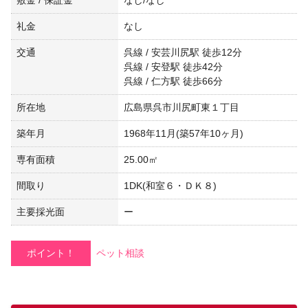
礼金
なし
交通
呉線 / 安芸川尻駅 徒歩12分
呉線 / 安登駅 徒歩42分
呉線 / 仁方駅 徒歩66分
所在地
広島県呉市川尻町東１丁目
築年月
1968年11月(築57年10ヶ月)
専有面積
25.00㎡
間取り
1DK(和室６・ＤＫ８)
主要採光面
ー
ポイント！
ペット相談