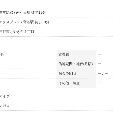
常総線 / 南守谷駅 徒歩13分
エクスプレス / 守谷駅 徒歩19分
守谷市けやき台５丁目
ート
万円
管理費
ー
借地期間・地代(月額)
ー
敷金/保証金
ー / ー
その他一時金
ー
アイダ
ンガス