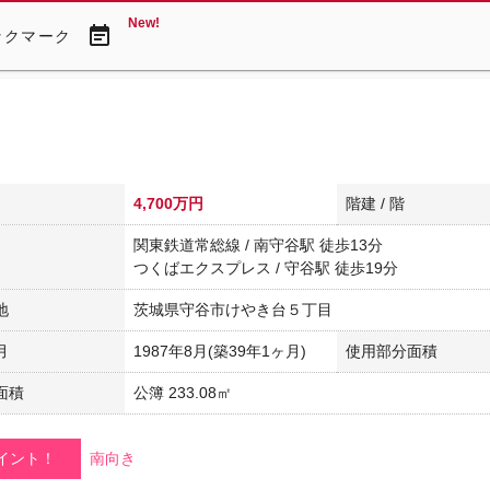
New!
event_note
ックマーク
4,700万円
階建 / 階
関東鉄道常総線 / 南守谷駅 徒歩13分
つくばエクスプレス / 守谷駅 徒歩19分
地
茨城県守谷市けやき台５丁目
月
1987年8月(築39年1ヶ月)
使用部分面積
面積
公簿 233.08㎡
イント！
南向き