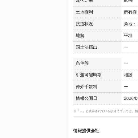
建ぺい率
60%
土地権利
所有権
接道状況
角地：
地勢
平坦
国土法届出
ー
条件等
ー
引渡可能時期
相談
仲介手数料
ー
情報公開日
2026/0
※「－」と表示されている項目については、情
情報提供会社