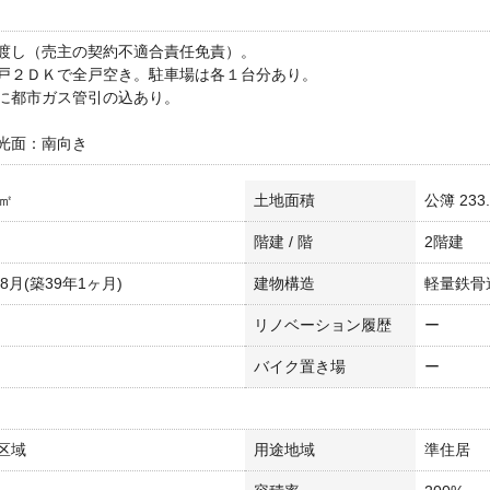
渡し（売主の契約不適合責任免責）。
戸２ＤＫで全戸空き。駐車場は各１台分あり。
に都市ガス管引の込あり。
光面：南向き
4㎡
土地面積
公簿 233
階建 / 階
2階建
年8月(築39年1ヶ月)
建物構造
軽量鉄骨
リノベーション履歴
ー
バイク置き場
ー
区域
用途地域
準住居