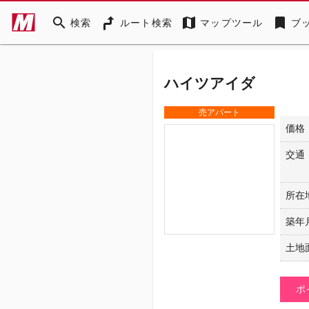
search
map
bookmark
検索
ルート検索
マップツール
ブ
ハイツアイダ
売アパート
価格
交通
所在
築年
土地
ポ