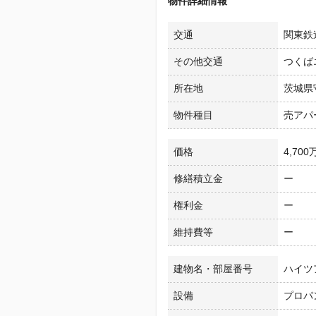
物件詳細情報
交通
関東鉄道
その他交通
つくば
所在地
茨城県
物件種目
売アパ
価格
4,700
修繕積立金
ー
権利金
ー
維持費等
ー
建物名・部屋番号
ハイツ
設備
プロパ