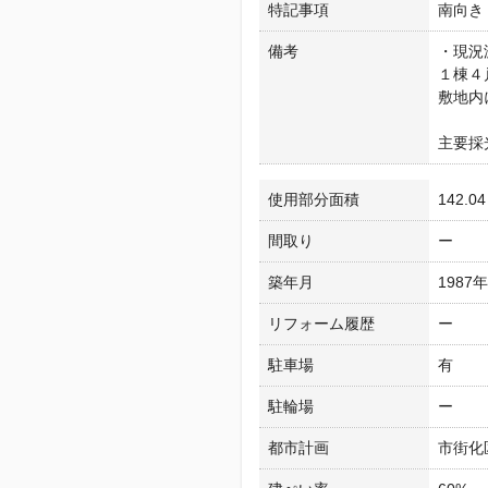
特記事項
南向き
備考
・現況
１棟４
敷地内
主要採
使用部分面積
142.0
間取り
ー
築年月
1987
リフォーム履歴
ー
駐車場
有
駐輪場
ー
都市計画
市街化