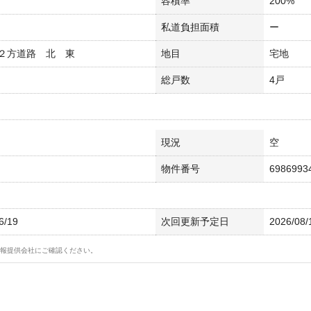
容積率
200%
私道負担面積
ー
２方道路 北 東
地目
宅地
総戸数
4戸
現況
空
物件番号
6986993
6/19
次回更新予定日
2026/08/
報提供会社にご確認ください。