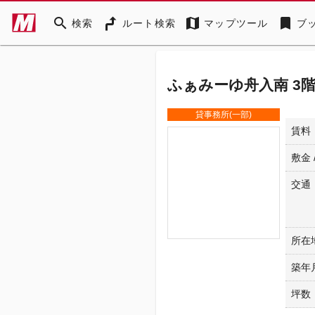
search
map
bookmark
検索
ルート検索
マップツール
ブ
ふぁみーゆ舟入南 3
貸事務所(一部)
賃料
敷金 
交通
所在
築年
坪数