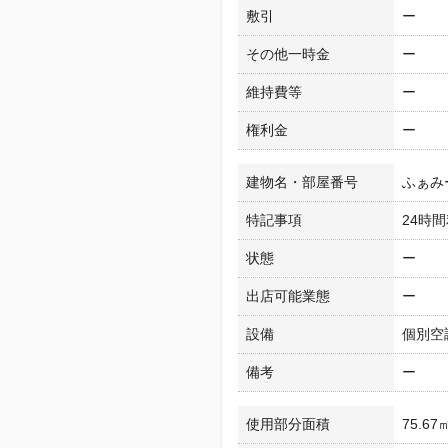
敷引
ー
その他一時金
ー
維持費等
ー
権利金
ー
建物名・部屋番号
ふぁみ
特記事項
24時
状態
ー
出店可能業態
ー
設備
個別空
備考
ー
使用部分面積
75.67