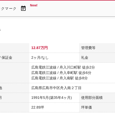
New!
event_note
ックマーク
階
12.87万円
管理費等
/ 保証金
2ヶ月/なし
礼金
広島電鉄江波線 / 舟入川口町駅 徒歩2分
広島電鉄江波線 / 舟入幸町駅 徒歩6分
広島電鉄江波線 / 舟入南駅 徒歩8分
地
広島県広島市中区舟入南２丁目
月
1991年5月(築35年4ヶ月)
使用部分面積
22.89坪
坪単価