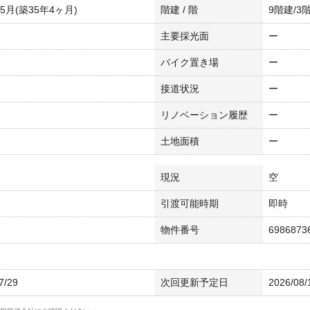
年5月(築35年4ヶ月)
階建 / 階
9階建/3
主要採光面
ー
バイク置き場
ー
接道状況
ー
リノベーション履歴
ー
土地面積
ー
現況
空
引渡可能時期
即時
物件番号
6986873
7/29
次回更新予定日
2026/08/