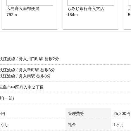
広島舟入南郵便局
もみじ銀行舟入支店
792m
164m
5
鉄江波線 / 舟入川口町駅 徒歩2分
鉄江波線 / 舟入幸町駅 徒歩6分
鉄江波線 / 舟入南駅 徒歩8分
広島市中区舟入南２丁目
所(一部)
万円
管理費等
25,300円
/ なし
礼金
1ヶ月