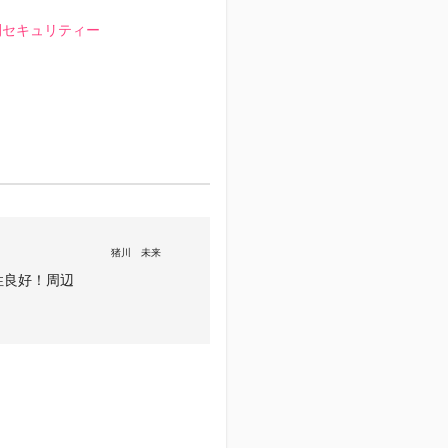
間セキュリティー
猪川 未来
性良好！周辺