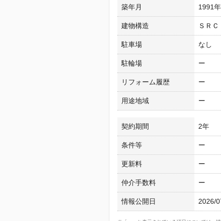
築年月
1991
建物構造
ＳＲＣ
駐車場
なし
駐輪場
ー
リフォーム履歴
ー
用途地域
ー
契約期間
2年
条件等
ー
更新料
ー
仲介手数料
ー
情報公開日
2026/0