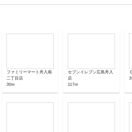
ファミリーマート舟入南
セブンイレブン広島舟入
二丁目店
店
3
30m
117m