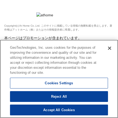
Copyright(c) At Home Co.,Ltd. このサイトに掲載している情報の無断転載を禁止します。著
作権はアットホーム（株）またはその情報提供者に帰属します。
本ページはプロモーションが含まれています。
GeoTechnologies, Inc. uses cookies for the purposes of
improving the convenience and quality of our site and for
utilizing information in our marketing activity. You can
accept or reject collecting information through cookies at
your discretion except information essential to the
functioning of our site.
Cookies Settings
Reject All
Accept All Cookies