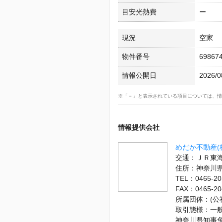
目安光熱費
ー
現況
空家
物件番号
69867
情報公開日
2026/0
※「－」と表示されている項目については、情
情報提供会社
めだか不動産(
交通：ＪＲ東海
住所：神奈川
TEL：0465-20
FAX：0465-20
所属団体：(公
取引態様：一
神奈川県知事