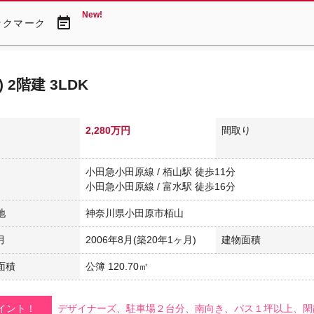
New!
event_note
ックマーク
 2階建 3LDK
2,280万円
間取り
小田急小田原線 / 栢山駅 徒歩11分
小田急小田原線 / 富水駅 徒歩16分
地
神奈川県小田原市栢山
月
2006年8月(築20年1ヶ月)
建物面積
面積
公簿 120.70㎡
イント！
デザイナーズ、駐車場２台分、南向き、バス１坪以上、閑