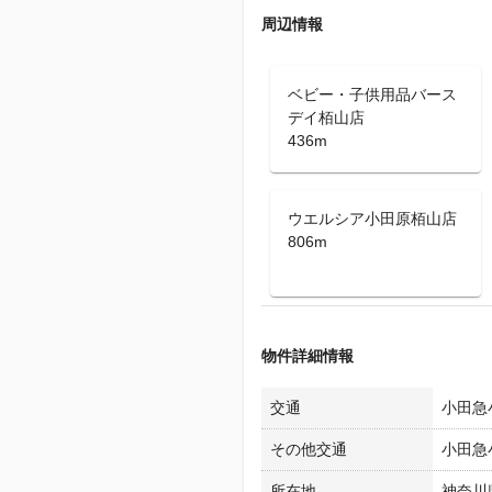
周辺情報
ベビー・子供用品バース
デイ栢山店
436m
ウエルシア小田原栢山店
806m
物件詳細情報
交通
小田急小
その他交通
小田急小
所在地
神奈川