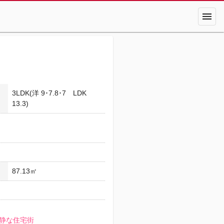
menu
3LDK(洋 9･7.8･7 LDK
13.3)
87.13㎡
静な住宅街