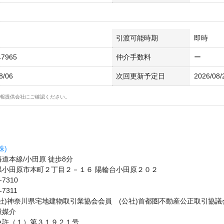
引渡可能時期
即時
47965
仲介手数料
ー
8/06
次回更新予定日
2026/08/
報提供会社にご確認ください。
株)
道本線/小田原 徒歩8分
県小田原市本町２丁目２－１６ 陽輪台小田原２０２
-7310
-7311
社)神奈川県宅地建物取引業協会会員 (公社)首都圏不動産公正取引協議
般媒介
免許（１）第３１９２１号