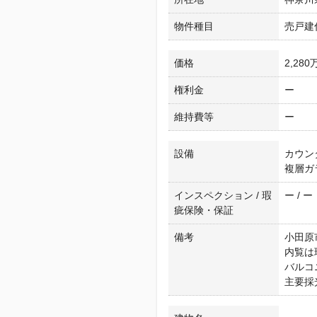
物件種目
売戸建
価格
2,280
権利金
ー
維持費等
ー
設備
カウン
複層ガ
インスペクション / 瑕
ー / ー
疵保険・保証
備考
小田原
内覧は
バルコ
主要採