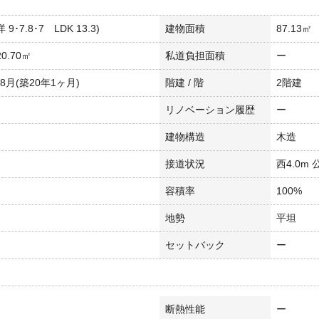
洋 9･7.8･7 LDK 13.3)
建物面積
87.13㎡
0.70㎡
私道負担面積
ー
年8月(築20年1ヶ月)
階建 / 階
2階建
リノベーション履歴
ー
建物構造
木造
接道状況
西4.0m 
容積率
100%
地勢
平坦
セットバック
ー
断熱性能
ー