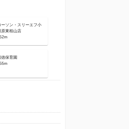
ローソン・スリーエフ小
田原東栢山店
52m
報徳保育園
55m