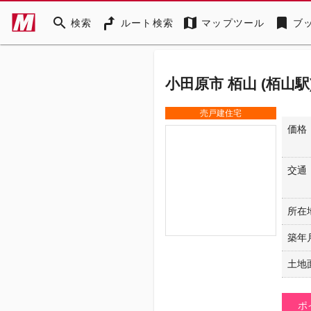
search
map
bookmark
検索
ルート検索
マップツール
ブ
小田原市 栢山 (栢山駅)
売戸建住宅
価格
交通
所在
築年
土地
ポ