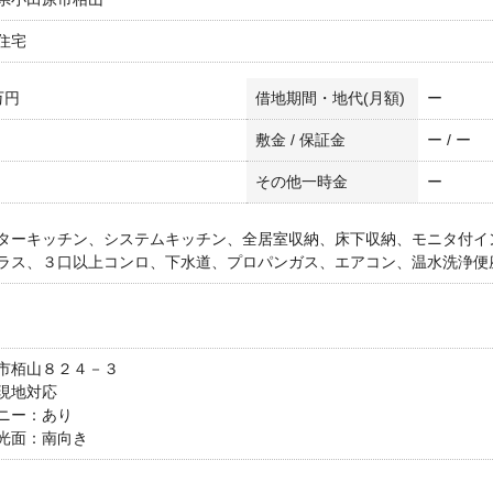
住宅
万円
借地期間・地代(月額)
ー
敷金 / 保証金
ー / ー
その他一時金
ー
ターキッチン、システムキッチン、全居室収納、床下収納、モニタ付イ
ラス、３口以上コンロ、下水道、プロパンガス、エアコン、温水洗浄便
市栢山８２４－３
現地対応
ニー：あり
光面：南向き