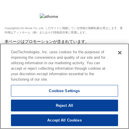
Copyright(c) At Home Co.,Ltd. このサイトに掲載している情報の無断転載を禁止します。著
作権はアットホーム（株）またはその情報提供者に帰属します。
本ページはプロモーションが含まれています。
GeoTechnologies, Inc. uses cookies for the purposes of
improving the convenience and quality of our site and for
utilizing information in our marketing activity. You can
accept or reject collecting information through cookies at
your discretion except information essential to the
functioning of our site.
Cookies Settings
Reject All
Accept All Cookies