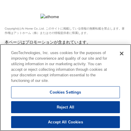
Copyright(c) At Home Co.,Ltd. このサイトに掲載している情報の無断転載を禁止します。著
作権はアットホーム（株）またはその情報提供者に帰属します。
本ページはプロモーションが含まれています。
GeoTechnologies, Inc. uses cookies for the purposes of
improving the convenience and quality of our site and for
utilizing information in our marketing activity. You can
accept or reject collecting information through cookies at
your discretion except information essential to the
functioning of our site.
Cookies Settings
Reject All
Accept All Cookies