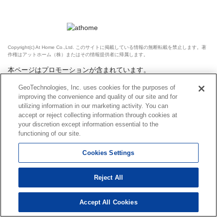
Copyright(c) At Home Co.,Ltd. このサイトに掲載している情報の無断転載を禁止します。著
作権はアットホーム（株）またはその情報提供者に帰属します。
本ページはプロモーションが含まれています。
GeoTechnologies, Inc. uses cookies for the purposes of
improving the convenience and quality of our site and for
utilizing information in our marketing activity. You can
accept or reject collecting information through cookies at
your discretion except information essential to the
functioning of our site.
Cookies Settings
Reject All
Accept All Cookies