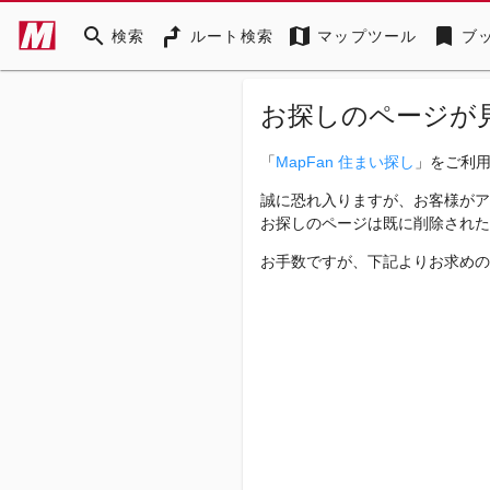
search
map
bookmark
検索
ルート検索
マップツール
ブ
お探しのページが
「
MapFan 住まい探し
」をご利
誠に恐れ入りますが、お客様がア
お探しのページは既に削除された
お手数ですが、下記よりお求めの