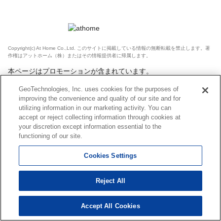
Copyright(c) At Home Co.,Ltd. このサイトに掲載している情報の無断転載を禁止します。著
作権はアットホーム（株）またはその情報提供者に帰属します。
本ページはプロモーションが含まれています。
GeoTechnologies, Inc. uses cookies for the purposes of
improving the convenience and quality of our site and for
utilizing information in our marketing activity. You can
accept or reject collecting information through cookies at
your discretion except information essential to the
functioning of our site.
Cookies Settings
Reject All
Accept All Cookies