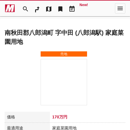
New!
menu
search
map
bookmark
event_note
南秋田郡八郎潟町 字中田 (八郎潟駅) 家庭菜
園用地
売地
価格
170万円
最適用途
家庭菜園用地