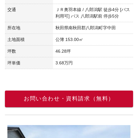
交通
ＪＲ奥羽本線 / 八郎潟駅 徒歩4分 [バス
利用可] バス 八郎潟駅前 停歩5分
所在地
秋田県南秋田郡八郎潟町字中田
土地面積
公簿 153.00㎡
坪数
46.28坪
坪単価
3.68万円
お問い合わせ・資料請求（無料）