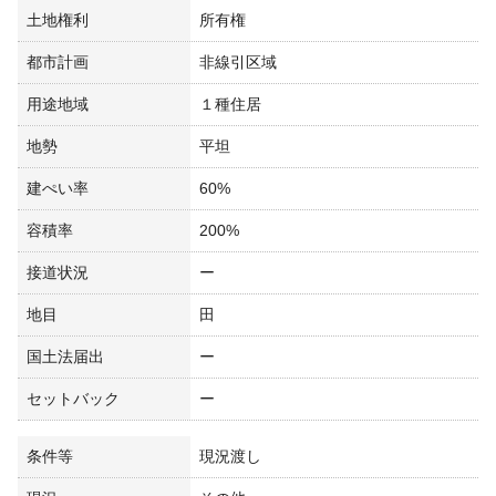
土地権利
所有権
都市計画
非線引区域
用途地域
１種住居
地勢
平坦
建ぺい率
60%
容積率
200%
接道状況
ー
地目
田
国土法届出
ー
セットバック
ー
条件等
現況渡し