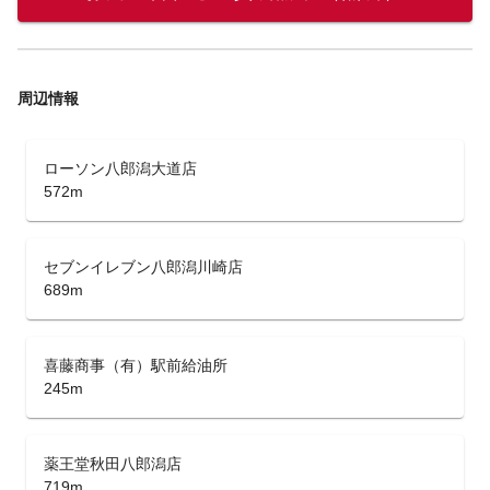
周辺情報
ローソン八郎潟大道店
572m
セブンイレブン八郎潟川崎店
689m
喜藤商事（有）駅前給油所
245m
薬王堂秋田八郎潟店
719m