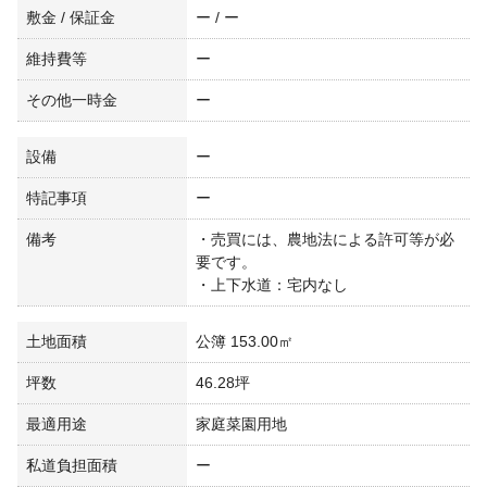
敷金 / 保証金
ー / ー
維持費等
ー
その他一時金
ー
設備
ー
特記事項
ー
備考
・売買には、農地法による許可等が必
要です。
・上下水道：宅内なし
土地面積
公簿 153.00㎡
坪数
46.28坪
最適用途
家庭菜園用地
私道負担面積
ー