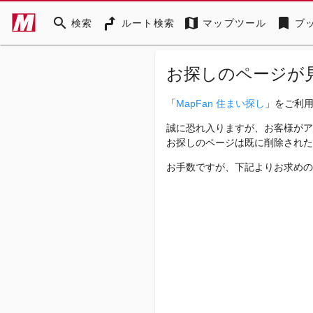
search
map
bookmark
検索
ルート検索
マップツール
ブ
お探しのページが
「
MapFan 住まい探し
」をご利
誠に恐れ入りますが、お客様がア
お探しのページは既に削除された
お手数ですが、下記よりお求めの