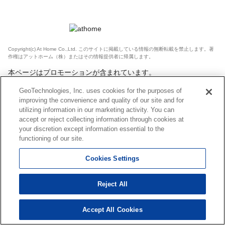
Copyright(c) At Home Co.,Ltd. このサイトに掲載している情報の無断転載を禁止します。著
作権はアットホーム（株）またはその情報提供者に帰属します。
本ページはプロモーションが含まれています。
GeoTechnologies, Inc. uses cookies for the purposes of
improving the convenience and quality of our site and for
utilizing information in our marketing activity. You can
accept or reject collecting information through cookies at
your discretion except information essential to the
functioning of our site.
Cookies Settings
Reject All
Accept All Cookies