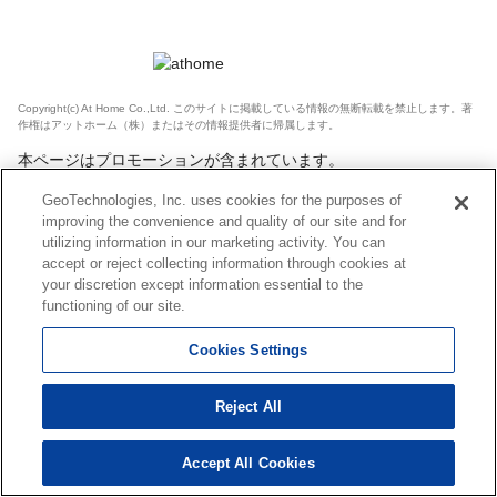
Copyright(c) At Home Co.,Ltd. このサイトに掲載している情報の無断転載を禁止します。著
作権はアットホーム（株）またはその情報提供者に帰属します。
本ページはプロモーションが含まれています。
GeoTechnologies, Inc. uses cookies for the purposes of
improving the convenience and quality of our site and for
utilizing information in our marketing activity. You can
accept or reject collecting information through cookies at
your discretion except information essential to the
functioning of our site.
Cookies Settings
Reject All
Accept All Cookies