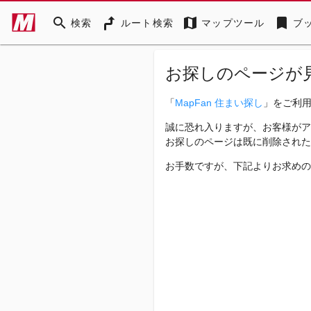
search
map
bookmark
検索
ルート検索
マップツール
ブ
お探しのページが
「
MapFan 住まい探し
」をご利
誠に恐れ入りますが、お客様がア
お探しのページは既に削除された
お手数ですが、下記よりお求めの