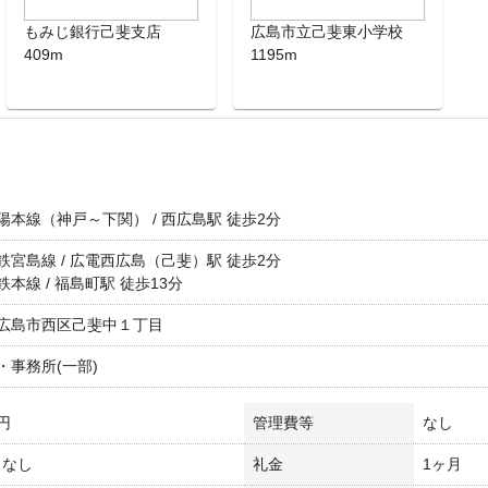
もみじ銀行己斐支店
広島市立己斐東小学校
409m
1195m
陽本線（神戸～下関） / 西広島駅 徒歩2分
鉄宮島線 / 広電西広島（己斐）駅 徒歩2分
本線 / 福島町駅 徒歩13分
広島市西区己斐中１丁目
・事務所(一部)
万円
管理費等
なし
/ なし
礼金
1ヶ月