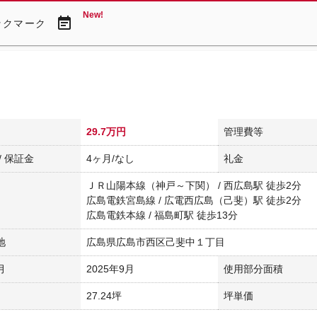
New!
event_note
ックマーク
29.7万円
管理費等
/ 保証金
4ヶ月/なし
礼金
ＪＲ山陽本線（神戸～下関） / 西広島駅 徒歩2分
広島電鉄宮島線 / 広電西広島（己斐）駅 徒歩2分
広島電鉄本線 / 福島町駅 徒歩13分
地
広島県広島市西区己斐中１丁目
月
2025年9月
使用部分面積
27.24坪
坪単価