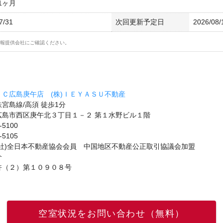
1ヶ月
7/31
次回更新予定日
2026/08/
報提供会社にご確認ください。
ＦＣ広島庚午店 (株)ＩＥＹＡＳＵ不動産
宮島線/高須 徒歩1分
広島市西区庚午北３丁目１－２ 第１水野ビル１階
-5100
-5105
公社)全日本不動産協会会員 中国地区不動産公正取引協議会加盟
介
許（２）第１０９０８号
空室状況をお問い合わせ（無料）