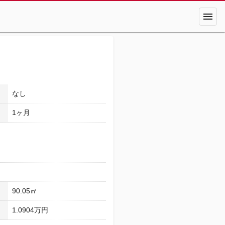
menu
なし
1ヶ月
90.05㎡
1.0904万円