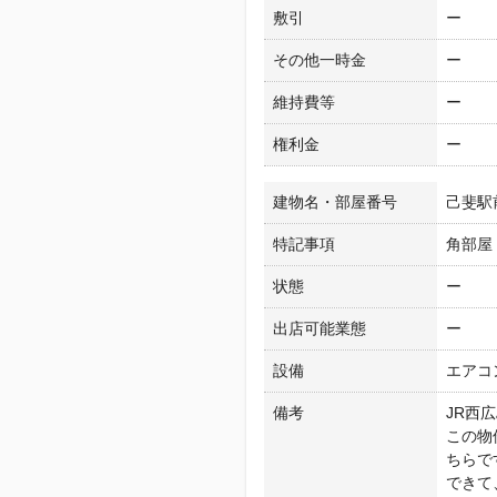
敷引
ー
その他一時金
ー
維持費等
ー
権利金
ー
建物名・部屋番号
己斐駅
特記事項
角部屋
状態
ー
出店可能業態
ー
設備
エアコ
備考
JR西
この物
ちらで
できて