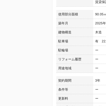
賃貸保
使用部分面積
90.05
築年月
2025
建物構造
木造
駐車場
有 22
駐輪場
ー
リフォーム履歴
ー
用途地域
ー
契約期間
3年
条件等
ー
更新料
ー