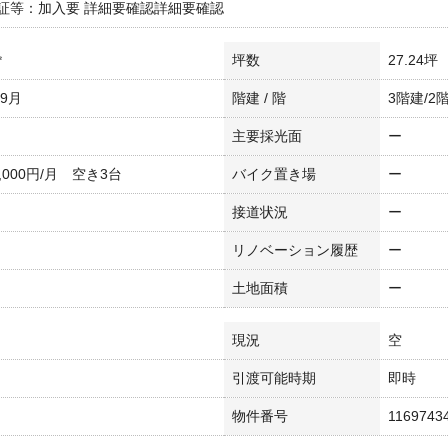
証等：加入要 詳細要確認詳細要確認
㎡
坪数
27.24坪
年9月
階建 / 階
3階建/2
主要採光面
ー
,000円/月 空き3台
バイク置き場
ー
接道状況
ー
リノベーション履歴
ー
土地面積
ー
現況
空
引渡可能時期
即時
物件番号
1169743