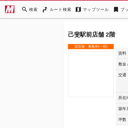
search
map
bookmark
検索
ルート検索
マップツール
ブ
己斐駅前店舗 2階
貸店舗・事務所(一部)
賃料
敷金 
交通
所在
築年
坪数