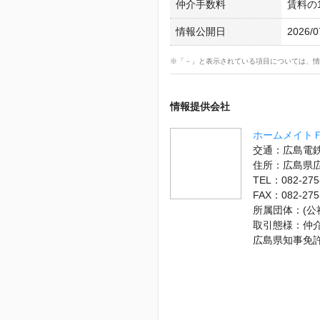
仲介手数料
賃料の
情報公開日
2026/0
※「－」と表示されている項目については、情
情報提供会社
ホームメイト
交通：広島電鉄
住所：広島県
TEL：082-275
FAX：082-275
所属団体：(
取引態様：仲
広島県知事免