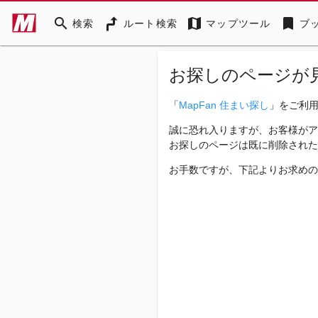
search
map
bookmark
検索
ルート検索
マップツール
ブ
お探しのページが
「
MapFan 住まい探し
」をご利
誠に恐れ入りますが、お客様がア
お探しのページは既に削除された
お手数ですが、下記よりお求めの