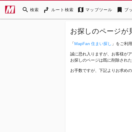
search
map
bookmark
検索
ルート検索
マップツール
ブ
お探しのページが
「
MapFan 住まい探し
」をご利
誠に恐れ入りますが、お客様がア
お探しのページは既に削除された
お手数ですが、下記よりお求めの