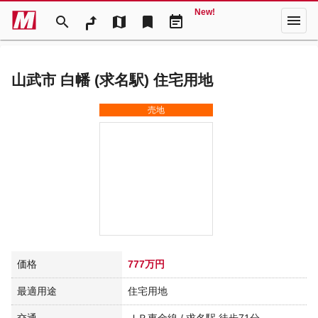
New!
menu
search
map
bookmark
event_note
山武市 白幡 (求名駅) 住宅用地
売地
価格
777万円
最適用途
住宅用地
交通
ＪＲ東金線 / 求名駅 徒歩71分