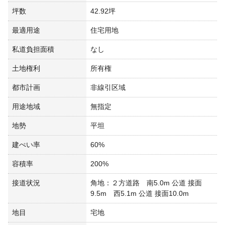
坪数
42.92坪
最適用途
住宅用地
私道負担面積
なし
土地権利
所有権
都市計画
非線引区域
用途地域
無指定
地勢
平坦
建ぺい率
60%
容積率
200%
接道状況
角地：２方道路 南5.0m 公道 接面
9.5m 西5.1m 公道 接面10.0m
地目
宅地