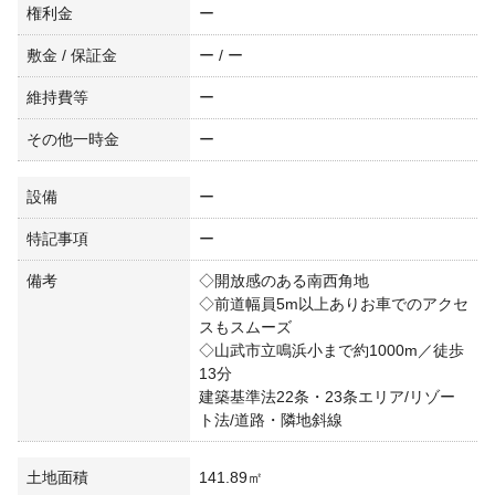
権利金
ー
敷金 / 保証金
ー / ー
維持費等
ー
その他一時金
ー
設備
ー
特記事項
ー
備考
◇開放感のある南西角地
◇前道幅員5m以上ありお車でのアクセ
スもスムーズ
◇山武市立鳴浜小まで約1000m／徒歩
13分
建築基準法22条・23条エリア/リゾー
ト法/道路・隣地斜線
土地面積
141.89㎡