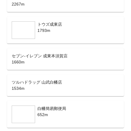
2267m
トウズ成東店
1793m
セブン-イレブン 成東本須賀店
1660m
ツルハドラッグ 山武白幡店
1534m
白幡簡易郵便局
652m