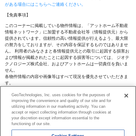
がある場合にはこちらへご連絡ください。
【免責事項】
このコーナーに掲載している物件情報は、「アットホーム不動産
情報ネットワーク」に加盟する不動産会社等（情報提供元）から
提供されています。信頼性の高い情報提供が行えるよう、最大限
の努力をしておりますが、その内容を保証するものではありませ
ん。 利用者のみなさまと各情報提供元との取引に起因する損害お
よび情報が掲載されたことに起因する損害等については、 ジオテ
クノロジーズ株式会社、およびアットホームは一切責任を負いま
せん。
各物件情報の内容や画像等はすべて現況を優先させていただきま
す。
お取引等（お取引の準備、資金調達等を含みます）の際には、内
GeoTechnologies, Inc. uses cookies for the purposes of
容や契約条件等について、 各情報提供元より十分な説明を受け、
improving the convenience and quality of our site and for
ご自身でご確認の上、判断してください。
utilizing information in our marketing activity. You can
このコーナーへの物件情報のご掲載、その他不動産業務ソリュー
accept or reject collecting information through cookies at
ション等についての不動産会社様のお問合せは
こちら
からお願い
your discretion except information essential to the
いたします。
functioning of our site.
Cookies Settings