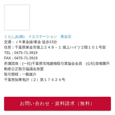
くらしあ(株) イエステーション 東金店
交通：ＪＲ東金線/東金 徒歩13分
住所：千葉県東金市堀上２４９－１ 堀上ハイツ２階１０１号室
TEL：0475-71-3819
FAX：0475-71-3919
所属団体：(一社)千葉県宅地建物取引業協会会員 (公社)首都圏不
動産公正取引協議会加盟
取引態様：一般媒介
千葉県知事免許（２）第１７４２４号
お問い合わせ・資料請求（無料）