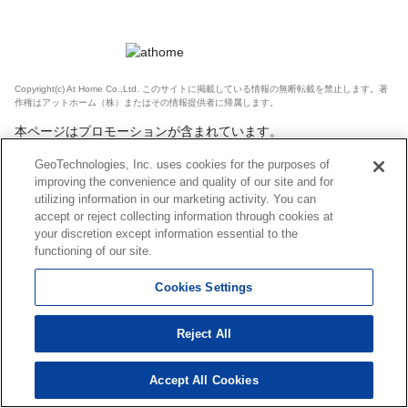
Copyright(c) At Home Co.,Ltd. このサイトに掲載している情報の無断転載を禁止します。著
作権はアットホーム（株）またはその情報提供者に帰属します。
本ページはプロモーションが含まれています。
GeoTechnologies, Inc. uses cookies for the purposes of
improving the convenience and quality of our site and for
utilizing information in our marketing activity. You can
accept or reject collecting information through cookies at
your discretion except information essential to the
functioning of our site.
Cookies Settings
Reject All
Accept All Cookies