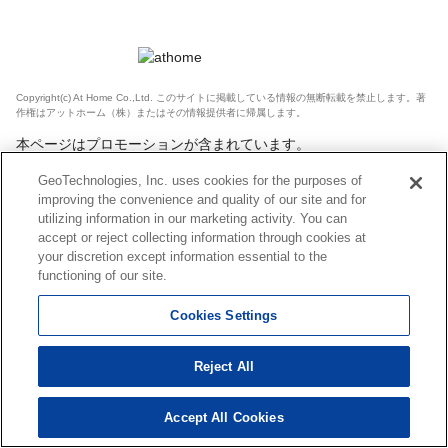
Copyright(c) At Home Co.,Ltd. このサイトに掲載している情報の無断転載を禁止します。著
作権はアットホーム（株）またはその情報提供者に帰属します。
本ページはプロモーションが含まれています。
GeoTechnologies, Inc. uses cookies for the purposes of
improving the convenience and quality of our site and for
utilizing information in our marketing activity. You can
accept or reject collecting information through cookies at
your discretion except information essential to the
functioning of our site.
Cookies Settings
Reject All
Accept All Cookies