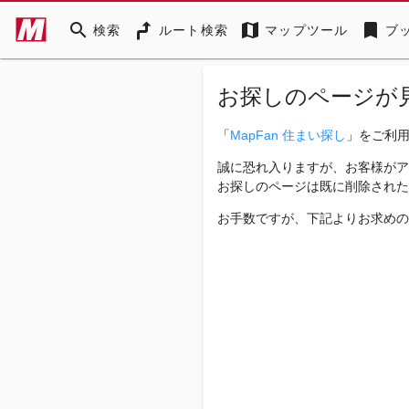
search
map
bookmark
検索
ルート検索
マップツール
ブ
お探しのページが
「
MapFan 住まい探し
」をご利
誠に恐れ入りますが、お客様がア
お探しのページは既に削除された
お手数ですが、下記よりお求めの