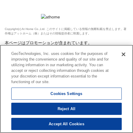
Copyright(c) At Home Co.,Ltd. このサイトに掲載している情報の無断転載を禁止します。著
作権はアットホーム（株）またはその情報提供者に帰属します。
本ページはプロモーションが含まれています。
GeoTechnologies, Inc. uses cookies for the purposes of
improving the convenience and quality of our site and for
utilizing information in our marketing activity. You can
accept or reject collecting information through cookies at
your discretion except information essential to the
functioning of our site.
Cookies Settings
Reject All
Accept All Cookies