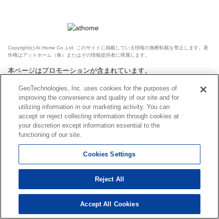
Copyright(c) At Home Co.,Ltd. このサイトに掲載している情報の無断転載を禁止します。著
作権はアットホーム（株）またはその情報提供者に帰属します。
本ページはプロモーションが含まれています。
GeoTechnologies, Inc. uses cookies for the purposes of
improving the convenience and quality of our site and for
utilizing information in our marketing activity. You can
accept or reject collecting information through cookies at
your discretion except information essential to the
functioning of our site.
Cookies Settings
Reject All
Accept All Cookies