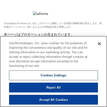
Copyright(c) At Home Co.,Ltd. このサイトに掲載している情報の無断転載を禁止します。著
作権はアットホーム（株）またはその情報提供者に帰属します。
本ページはプロモーションが含まれています。
GeoTechnologies, Inc. uses cookies for the purposes of
improving the convenience and quality of our site and for
utilizing information in our marketing activity. You can
accept or reject collecting information through cookies at
your discretion except information essential to the
functioning of our site.
Cookies Settings
Reject All
Accept All Cookies