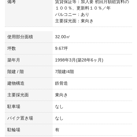
備考
賃貸保証等：加入要 初回月額総賃料の
１００％、更新料１０％／年
バルコニー：あり
主要採光面：東向き
使用部分面積
32.00㎡
坪数
9.67坪
築年月
1998年3月(築28年6ヶ月)
階建 / 階
7階建/4階
建物構造
鉄骨造
主要採光面
東向き
駐車場
なし
バイク置き場
なし
駐輪場
有