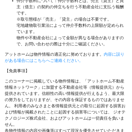
仲介手数料について：仲介手数料とは、売主（貸主）と買
主（借主）の契約の仲立ちを行う不動産会社に支払う報酬
です。
※取引態様が「売主」「貸主」の場合は不要です。
宅地建物取引業法によって仲介手数料の上限額が定められ
ています。
物件や不動産会社によって金額が異なる場合がありますの
で、お問い合わせの際は十分にご確認ください。
アットホームは物件情報の適正化に努めております。
内容に誤り
がある場合にはこちらへご連絡ください。
【免責事項】
このコーナーに掲載している物件情報は、「アットホーム不動産
情報ネットワーク」に加盟する不動産会社等（情報提供元）から
提供されています。信頼性の高い情報提供が行えるよう、最大限
の努力をしておりますが、その内容を保証するものではありませ
ん。 利用者のみなさまと各情報提供元との取引に起因する損害お
よび情報が掲載されたことに起因する損害等については、 ジオテ
クノロジーズ株式会社、およびアットホームは一切責任を負いま
せん。
各物件情報の内容や画像等はすべて現況を優先させていただきま