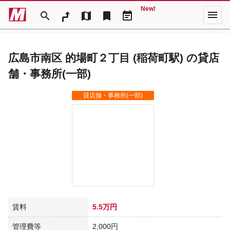
New!
menu
search
map
bookmark
event_note
広島市南区 的場町２丁目 (稲荷町駅) の貸店
舗・事務所(一部)
貸店舗・事務所(一部)
賃料
5.5万円
管理費等
2,000円