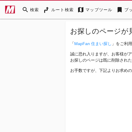
search
map
bookmark
検索
ルート検索
マップツール
ブ
お探しのページが
「
MapFan 住まい探し
」をご利
誠に恐れ入りますが、お客様がア
お探しのページは既に削除された
お手数ですが、下記よりお求めの