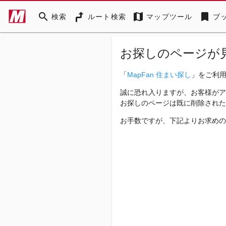
search
map
bookmark
検索
ルート検索
マップツール
ブ
お探しのページが
「
MapFan 住まい探し
」をご利
誠に恐れ入りますが、お客様がア
お探しのページは既に削除された
お手数ですが、下記よりお求めの