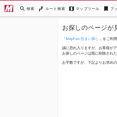
search
map
bookmark
検索
ルート検索
マップツール
ブ
お探しのページが
「
MapFan 住まい探し
」をご利
誠に恐れ入りますが、お客様がア
お探しのページは既に削除された
お手数ですが、下記よりお求めの