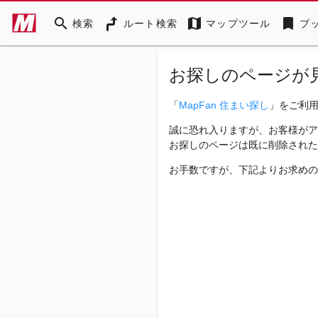
search
map
bookmark
検索
ルート検索
マップツール
ブ
お探しのページが
「
MapFan 住まい探し
」をご利
誠に恐れ入りますが、お客様がア
お探しのページは既に削除された
お手数ですが、下記よりお求めの