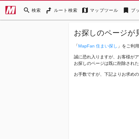
search
map
bookmark
検索
ルート検索
マップツール
ブ
お探しのページが
「
MapFan 住まい探し
」をご利
誠に恐れ入りますが、お客様がア
お探しのページは既に削除された
お手数ですが、下記よりお求めの